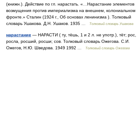
(книжн.). Действие по гл. нарастать. «…Нарастание элементов
возмущения против империализма на внешнем, колониальном
фронте.» Сталин (1924 г., Об основах ленинизма ). Толковый
словарь Ушакова. Д.Н. Ушаков. 1935 …
Толковый словарь Ушакова
нарастание
— НАРАСТИ ( ту, тёшь, 1 и 2 л. не употр.), тёт; рос,
росла, росший, росши; сов. Толковый словарь Ожегова. С.И.
Ожегов, Н.Ю. Шведова. 1949 1992 …
Толковый словарь Ожегова