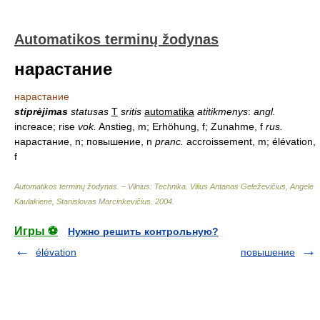
Automatikos terminų žodynas
нарастание
нарастание
stiprėjimas
statusas
T
sritis
automatika
atitikmenys
:
angl.
increace; rise
vok.
Anstieg, m; Erhöhung, f; Zunahme, f
rus.
нарастание, n; повышение, n
pranc.
accroissement, m; élévation,
f
Automatikos terminų žodynas. – Vilnius: Technika
.
Vilius Antanas Geleževičius, Angelė
Kaulakienė, Stanislovas Marcinkevičius
.
2004
.
Игры ⚽
Нужно решить контрольную?
élévation
повышение