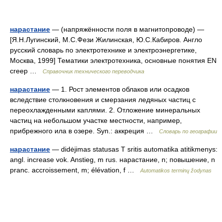
нарастание
— (напряжённости поля в магнитопроводе) —
[Я.Н.Лугинский, М.С.Фези Жилинская, Ю.С.Кабиров. Англо
русский словарь по электротехнике и электроэнергетике,
Москва, 1999] Тематики электротехника, основные понятия EN
creep …
Справочник технического переводчика
нарастание
— 1. Рост элементов облаков или осадков
вследствие столкновения и смерзания ледяных частиц с
переохлажденными каплями. 2. Отложение минеральных
частиц на небольшом участке местности, например,
прибрежного ила в озере. Syn.: аккреция …
Словарь по географии
нарастание
— didėjimas statusas T sritis automatika atitikmenys:
angl. increase vok. Anstieg, m rus. нарастание, n; повышение, n
pranc. accroissement, m; élévation, f …
Automatikos terminų žodynas